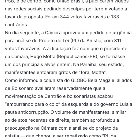
PSB, e de centro, como União Brasil, a publicarem vídeos
nas redes sociais pedindo desculpas por terem votado a
favor da proposta. Foram 344 votos favoráveis e 133
contrários.
No dia seguinte, a Câmara aprovou um pedido de urgência
para análise do Projeto de Lei (PL) da Anistia, com 311
votos favoráveis. A articulação fez com que o presidente
da Câmara, Hugo Motta (Republicanos-PB), se tornasse
um dos principais alvos ontem. Na Paraíba, seu estado,
manifestantes entoaram gritos de “fora, Motta”.
Como informou a colunista do GLOBO Bela Megale, aliados
de Bolsonaro avaliaram reservadamente que a
movimentação de Centrão e bolsonaristas acabou
“empurrando para o colo” da esquerda e do governo Lula a
pauta anticorrupção. O volume de manifestantes, similar
ao de atos recentes da direita, também aprofundou a
preocupação na Câmara com a análise do projeto da
anistia — que chegou a ser rebatizado como “PL da