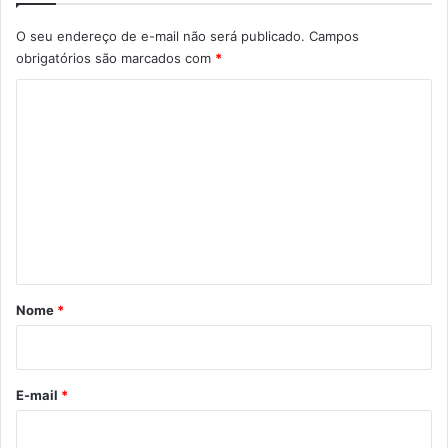
O seu endereço de e-mail não será publicado.
Campos
obrigatórios são marcados com
*
C
o
m
e
n
t
á
r
Nome
*
i
o
*
E-mail
*