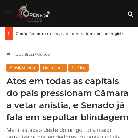
Menu
Pr
Confusão entre ex-sogra e ex-nora termina com registro de lesão corporal em Penedo
Início
/
Brasil/Mundo
Brasil/Mundo
Destaques
Política
Atos em todas as capitais
do país pressionam Câmara
a vetar anistia, e Senado já
fala em sepultar blindagem
Manifestação deste domingo foi a maior
organizada por apoiadores do governo Lula