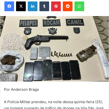
Facebook
X
Linkedin
Tumblr
Pinterest
Reddit
WhatsApp
Por Anderson Braga
A Polícia Militar prendeu, na noite dessa quinta-feira (25),
um homem suspeito de tráfico de drogas na Vila São José,