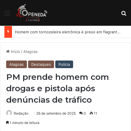
Menu
Pr
Homem com tornozeleira eletrônica é preso em flagrante por importunação sexual em condomínio de Arapiraca
Início
/
Alagoas
Alagoas
Destaques
Polícia
PM prende homem com
drogas e pistola após
denúncias de tráfico
Redação
26 de setembro de 2025
0
11
1 minuto de leitura