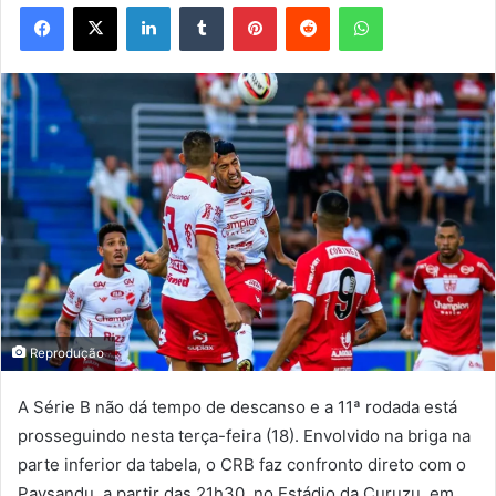
Facebook
X
Linkedin
Tumblr
Pinterest
Reddit
WhatsApp
Reprodução
A Série B não dá tempo de descanso e a 11ª rodada está
prosseguindo nesta terça-feira (18). Envolvido na briga na
parte inferior da tabela, o CRB faz confronto direto com o
Paysandu, a partir das 21h30, no Estádio da Curuzu, em