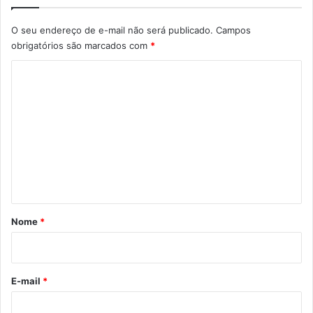
O seu endereço de e-mail não será publicado.
Campos
obrigatórios são marcados com
*
C
o
m
e
n
t
á
r
Nome
*
i
o
*
E-mail
*