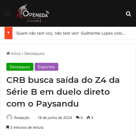
Menu
Pr
‘Quem não tem voz, não tem vez’: Guilherme Lopes coloca representação de Penedo no centro da disputa pela ALE
Início
/
Destaques
Destaques
Esportes
CRB busca saída do Z4 da
Série B em duelo direto
com o Paysandu
Redação
18 de junho de 2024
0
5
3 minutos de leitura