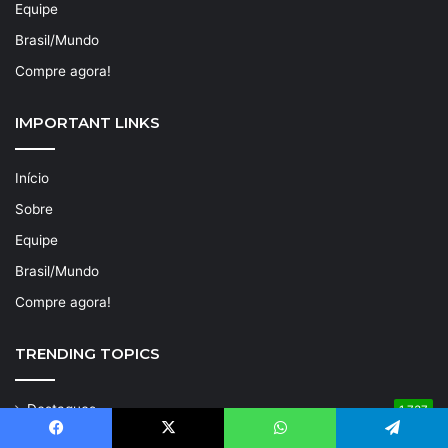
Equipe
Brasil/Mundo
Compre agora!
IMPORTANT LINKS
Início
Sobre
Equipe
Brasil/Mundo
Compre agora!
TRENDING TOPICS
Destaques
1.737
Alagoas
600
Facebook
X
WhatsApp
Telegram