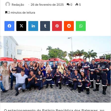
Redação
26 de fevereiro de 2025
0
5
2 minutos de leitura
Facebook
X
Linkedin
Tumblr
Pinterest
Reddit
WhatsApp
O estacionamento do Palácio República dos Palmares, no