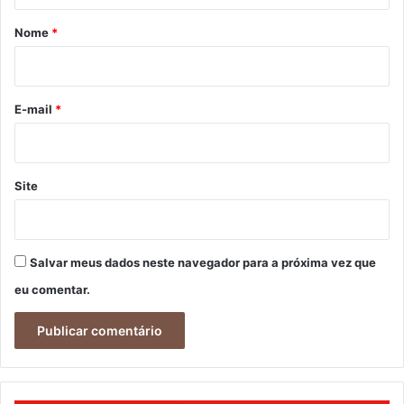
á
r
Nome
*
i
o
*
E-mail
*
Site
Salvar meus dados neste navegador para a próxima vez que
eu comentar.