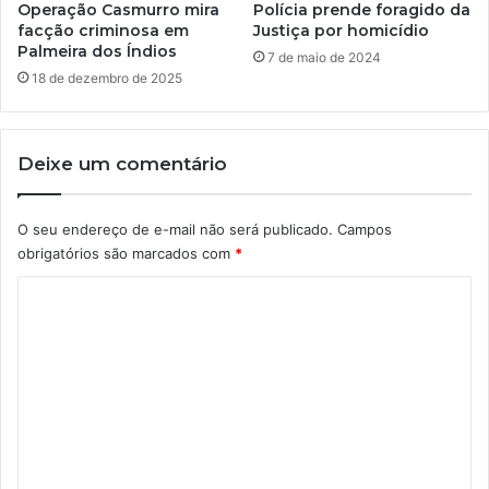
Operação Casmurro mira
Polícia prende foragido da
facção criminosa em
Justiça por homicídio
Palmeira dos Índios
7 de maio de 2024
18 de dezembro de 2025
Deixe um comentário
O seu endereço de e-mail não será publicado.
Campos
obrigatórios são marcados com
*
C
o
m
e
n
t