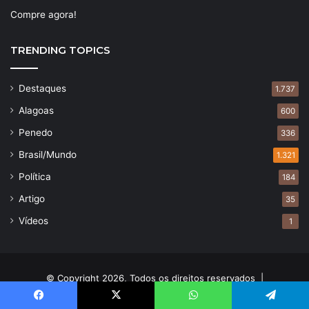
Compre agora!
TRENDING TOPICS
Destaques
1.737
Alagoas
600
Penedo
336
Brasil/Mundo
1.321
Política
184
Artigo
35
Vídeos
1
© Copyright 2026, Todos os direitos reservados |
Início
Sobre
Equipe
Brasil/Mundo
Compre agora!
Facebook
X
WhatsApp
Telegram