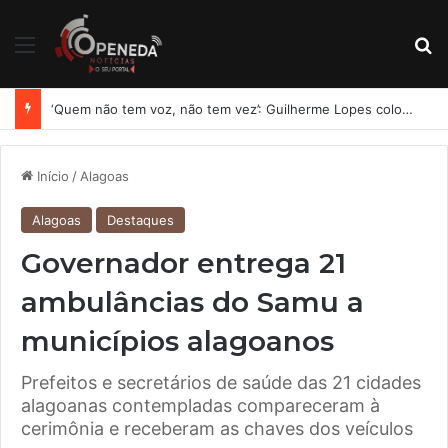
Menu
Pr
‘Quem não tem voz, não tem vez’: Guilherme Lopes coloca representação de Penedo no centro da disputa pela ALE
Início
/
Alagoas
Alagoas
Destaques
Governador entrega 21
ambulâncias do Samu a
municípios alagoanos
Prefeitos e secretários de saúde das 21 cidades
alagoanas contempladas compareceram à
cerimônia e receberam as chaves dos veículos