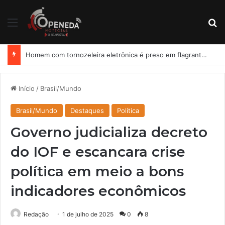
Menu
Pr
Homem com tornozeleira eletrônica é preso em flagrante por importunação sexual em condomínio de Arapiraca
Início
/
Brasil/Mundo
Brasil/Mundo
Destaques
Política
Governo judicializa decreto
do IOF e escancara crise
política em meio a bons
indicadores econômicos
Redação
1 de julho de 2025
0
8