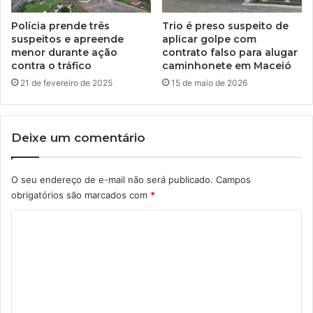
Polícia prende três
Trio é preso suspeito de
suspeitos e apreende
aplicar golpe com
menor durante ação
contrato falso para alugar
contra o tráfico
caminhonete em Maceió
21 de fevereiro de 2025
15 de maio de 2026
Deixe um comentário
O seu endereço de e-mail não será publicado.
Campos
obrigatórios são marcados com
*
C
o
m
e
n