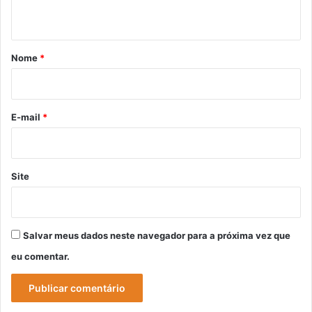
t
á
r
Nome
*
i
o
*
E-mail
*
Site
Salvar meus dados neste navegador para a próxima vez que
eu comentar.