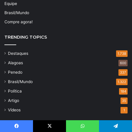
Equipe
Brasil/Mundo
Compre agora!
TRENDING TOPICS
Destaques
1.738
Alagoas
600
Penedo
337
Brasil/Mundo
1.322
Política
184
Artigo
35
Vídeos
1
Facebook
X
WhatsApp
Telegram