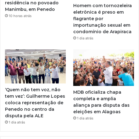
residência no povoado
Homem com tornozeleira
Manimbu, em Penedo
eletrônica é preso em
10 horas atrás
flagrante por
importunação sexual em
condomínio de Arapiraca
1 dia atrás
‘Quem não tem voz, não
MDB oficializa chapa
tem vez’: Guilherme Lopes
completa e amplia
coloca representação de
aliança para disputa das
Penedo no centro da
eleições em Alagoas
disputa pela ALE
1 dia atrás
1 dia atrás