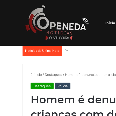
Início
Notícias de Última Hora
Início
/
Destaques
/
Homem é denunciado por alicia
Destaques
Polícia
Homem é denunc
crianças com d