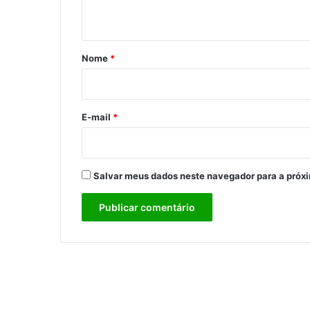
t
á
r
Nome
*
i
o
*
E-mail
*
Salvar meus dados neste navegador para a próx