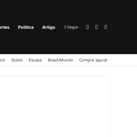
Entrar
Barra Lateral
Procurar por
rtes
Política
Artigo
Seguir
ício
Sobre
Equipe
Brasil/Mundo
Compre agora!