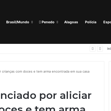
Brasil/Mundo
Penedo
Alagoas
Polícia
Espo
Policial civil é levado à Central de Flagrantes após acidente e suspeita de embriaguez em Maceió
In
r crianças com doces e tem arma encontrada em sua casa
iado por aliciar
oces e tem arma