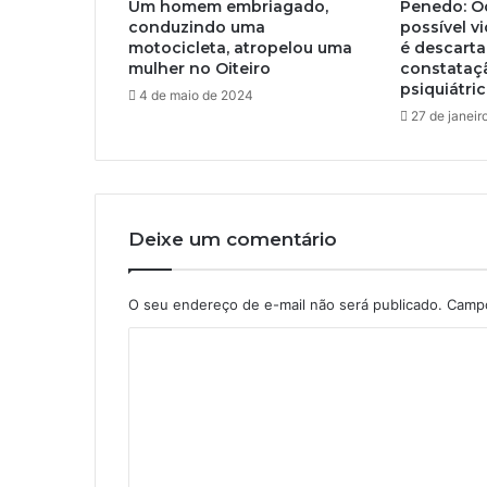
Um homem embriagado,
Penedo: O
conduzindo uma
possível v
motocicleta, atropelou uma
é descart
mulher no Oiteiro
constataç
psiquiátri
4 de maio de 2024
27 de janeir
Deixe um comentário
O seu endereço de e-mail não será publicado.
Campo
C
o
m
e
n