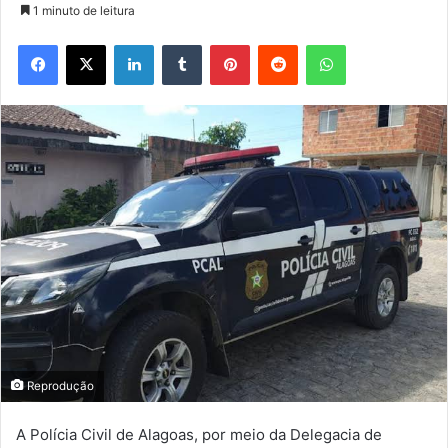
1 minuto de leitura
Facebook
X
Linkedin
Tumblr
Pinterest
Reddit
WhatsApp
Reprodução
A Polícia Civil de Alagoas, por meio da Delegacia de