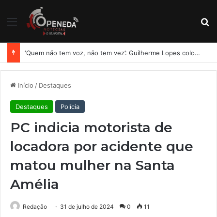
Menu
Pr
‘Quem não tem voz, não tem vez’: Guilherme Lopes coloca representação de Penedo no centro da disputa pela ALE
Início
/
Destaques
Destaques
Polícia
PC indicia motorista de
locadora por acidente que
matou mulher na Santa
Amélia
Redação
31 de julho de 2024
0
11