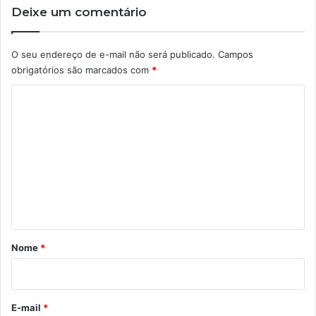
Deixe um comentário
O seu endereço de e-mail não será publicado.
Campos
obrigatórios são marcados com
*
C
o
m
e
n
t
á
r
Nome
*
i
o
*
E-mail
*