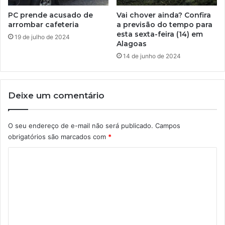
PC prende acusado de
Vai chover ainda? Confira
arrombar cafeteria
a previsão do tempo para
esta sexta-feira (14) em
19 de julho de 2024
Alagoas
14 de junho de 2024
Deixe um comentário
O seu endereço de e-mail não será publicado.
Campos
obrigatórios são marcados com
*
C
o
m
e
n