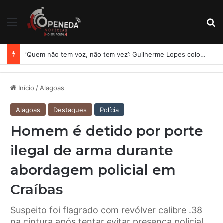
Menu
Pr
‘Quem não tem voz, não tem vez’: Guilherme Lopes coloca representação de Penedo no centro da disputa pela ALE
Início
/
Alagoas
Alagoas
Destaques
Polícia
Homem é detido por porte
ilegal de arma durante
abordagem policial em
Craíbas
Suspeito foi flagrado com revólver calibre .38
na cintura após tentar evitar presença policial