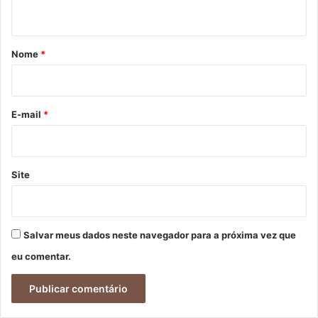
t
á
r
Nome
*
i
o
*
E-mail
*
Site
Salvar meus dados neste navegador para a próxima vez que
eu comentar.