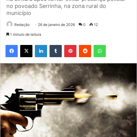
no povoado Serrinha, na zona rural do
município
Redação
26 de janeiro de 2026
0
12
1 minuto de leitura
Facebook
X
Linkedin
Tumblr
Pinterest
Reddit
WhatsApp