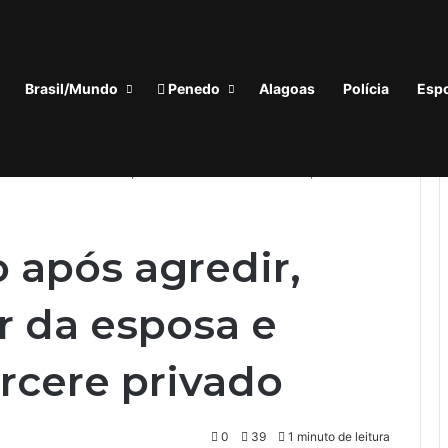
‘Quem não tem voz, não tem vez’: Guilherme Lopes coloca representação de Penedo no centro da disputa pela ALE
In
Brasil/Mundo
Penedo
Alagoas
Polícia
Espo
uebra o celular da esposa e mantê-la em cárcere privado
após agredir,
r da esposa e
rcere privado
0
39
1 minuto de leitura