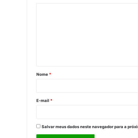
C
o
m
e
n
t
á
r
Nome
*
i
o
*
E-mail
*
Salvar meus dados neste navegador para a próx