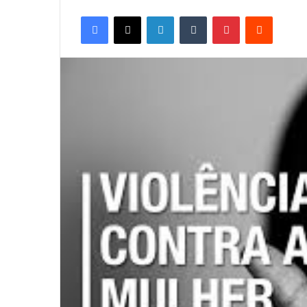
Facebook
X
Linkedin
Tumblr
Pinterest
Reddit