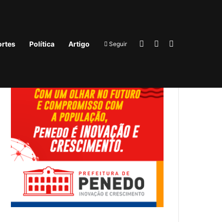
ício
Sobre
Equipe
Brasil/Mundo
Compre agora!
Entrar
Barra Lateral
Procurar por
rtes
Política
Artigo
Seguir