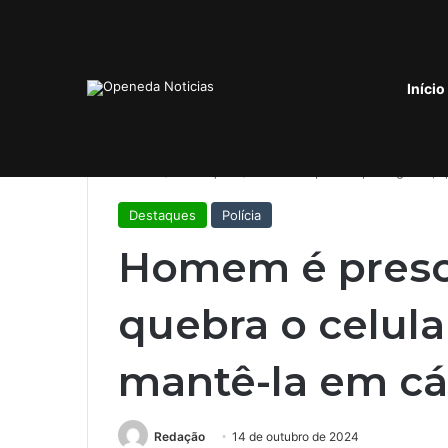
Notícias de Última Hora
Início
Início
/
Destaques
/
Homem é preso após agredir, q
Destaques
Polícia
Homem é preso 
quebra o celula
mantê-la em cá
Redação
14 de outubro de 2024