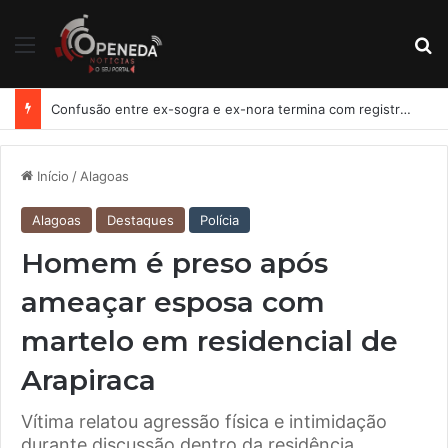
Menu
Pr
Policial civil é levado à Central de Flagrantes após acidente e suspeita de embriaguez em Maceió
Início
/
Alagoas
Alagoas
Destaques
Polícia
Homem é preso após
ameaçar esposa com
martelo em residencial de
Arapiraca
Vítima relatou agressão física e intimidação
durante discussão dentro da residência