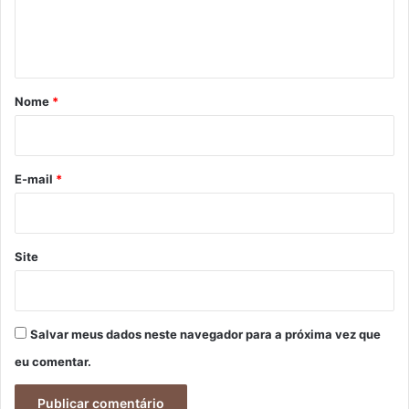
n
t
á
r
Nome
*
i
o
*
E-mail
*
Site
Salvar meus dados neste navegador para a próxima vez que
eu comentar.