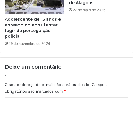
de Alagoas
27 de maio de 2026
Adolescente de 15 anos é
apreendido após tentar
fugir de perseguição
policial
29 de novembro de 2024
Deixe um comentário
O seu endereço de e-mail não será publicado.
Campos
obrigatórios são marcados com
*
C
o
m
e