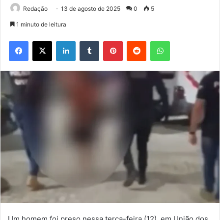
Redação
13 de agosto de 2025
0
5
1 minuto de leitura
Facebook
X
Linkedin
Tumblr
Pinterest
Reddit
WhatsApp
Um homem foi preso nessa terça-feira (12), em União dos