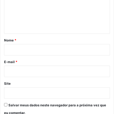
m
e
n
t
á
r
Nome
*
i
o
*
E-mail
*
Site
Salvar meus dados neste navegador para a próxima vez que
eu comentar.