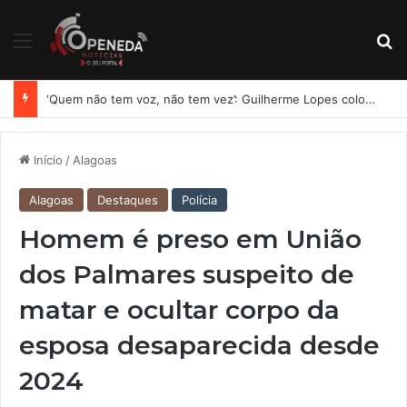
Menu
Pr
‘Quem não tem voz, não tem vez’: Guilherme Lopes coloca representação de Penedo no centro da disputa pela ALE
Início
/
Alagoas
Alagoas
Destaques
Polícia
Homem é preso em União
dos Palmares suspeito de
matar e ocultar corpo da
esposa desaparecida desde
2024