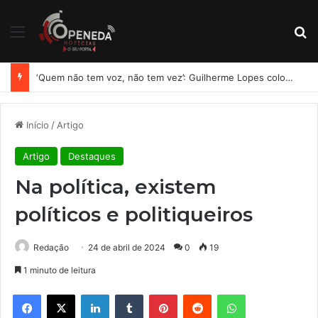
Menu
Pr
‘Quem não tem voz, não tem vez’: Guilherme Lopes coloca representação de Penedo no centro da disputa pela ALE
Início
/
Artigo
Artigo
Destaques
Na política, existem
políticos e politiqueiros
Redação
24 de abril de 2024
0
19
1 minuto de leitura
Facebook
X
Linkedin
Tumblr
Pinterest
Reddit
WhatsApp