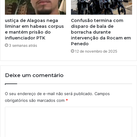
ustiça de Alagoas nega
Confusão termina com
liminar em habeas corpus
disparo de bala de
e mantém prisão do
borracha durante
influenciador PTK
intervenção da Rocam em
Penedo
3 semanas atrás
12 de novembro de 2025
Deixe um comentário
O seu endereço de e-mail não será publicado.
Campos
obrigatórios são marcados com
*
C
o
m