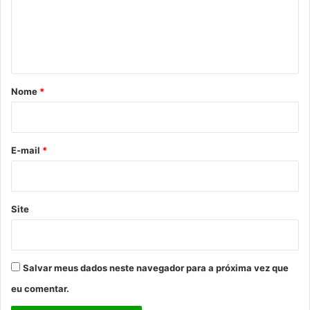
e
n
t
á
r
Nome
*
i
o
*
E-mail
*
Site
Salvar meus dados neste navegador para a próxima vez que
eu comentar.