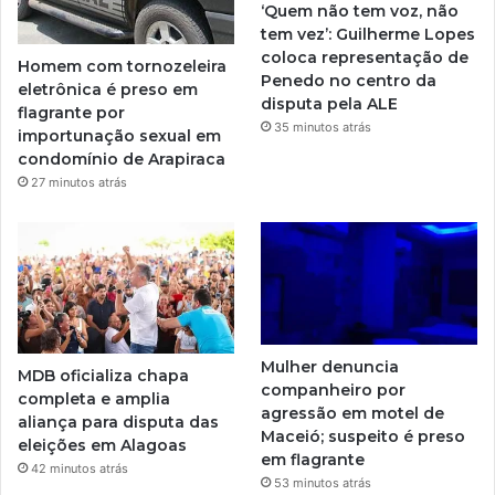
‘Quem não tem voz, não
tem vez’: Guilherme Lopes
coloca representação de
Homem com tornozeleira
Penedo no centro da
eletrônica é preso em
disputa pela ALE
flagrante por
35 minutos atrás
importunação sexual em
condomínio de Arapiraca
27 minutos atrás
Mulher denuncia
MDB oficializa chapa
companheiro por
completa e amplia
agressão em motel de
aliança para disputa das
Maceió; suspeito é preso
eleições em Alagoas
em flagrante
42 minutos atrás
53 minutos atrás