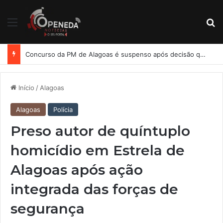
Menu
Pr
Concurso da PM de Alagoas é suspenso após decisão que determina reserva de vagas para PCD
Início
/
Alagoas
Alagoas
Polícia
Preso autor de quíntuplo
homicídio em Estrela de
Alagoas após ação
integrada das forças de
segurança