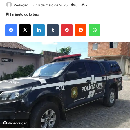
Redação
16 de maio de 2025
0
7
1 minuto de leitura
Facebook
X
Linkedin
Tumblr
Pinterest
Reddit
WhatsApp
Reprodução