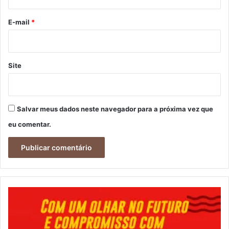
o
*
E-mail
*
Site
Salvar meus dados neste navegador para a próxima vez que
eu comentar.