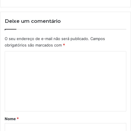
Deixe um comentário
O seu endereço de e-mail não será publicado.
Campos
obrigatórios são marcados com
*
C
o
m
e
n
t
á
r
Nome
*
i