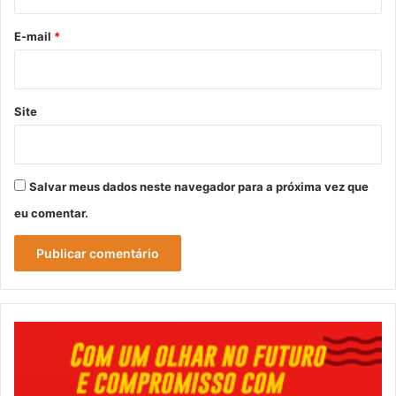
o
*
E-mail
*
Site
Salvar meus dados neste navegador para a próxima vez que
eu comentar.