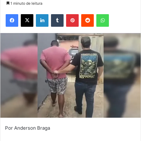
1 minuto de leitura
Facebook
X
Linkedin
Tumblr
Pinterest
Reddit
WhatsApp
Por Anderson Braga