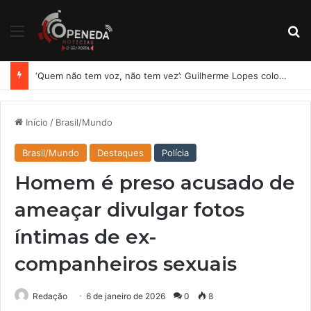
Menu
Pr
‘Quem não tem voz, não tem vez’: Guilherme Lopes coloca representação de Penedo no centro da disputa pela ALE
Início
/
Brasil/Mundo
Brasil/Mundo
Destaques
Polícia
Homem é preso acusado de
ameaçar divulgar fotos
íntimas de ex-
companheiros sexuais
Redação
6 de janeiro de 2026
0
8