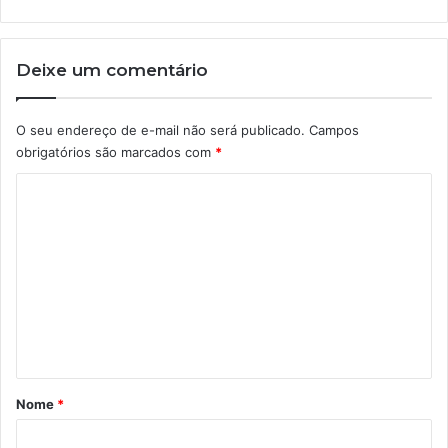
Deixe um comentário
O seu endereço de e-mail não será publicado.
Campos
obrigatórios são marcados com
*
C
o
m
e
n
t
á
r
Nome
*
i